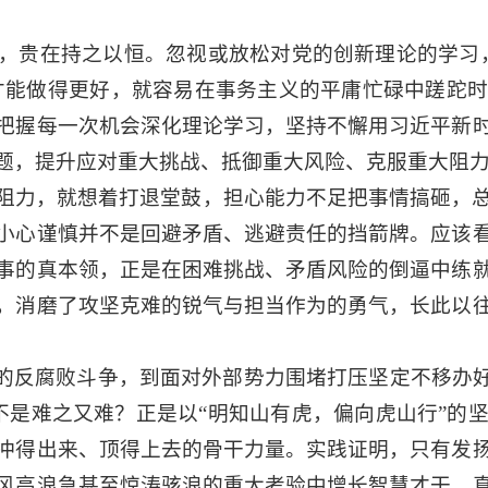
，贵在持之以恒。忽视或放松对党的创新理论的学习
么才能做得更好，就容易在事务主义的平庸忙碌中蹉跎
把握每一次机会深化理论学习，坚持不懈用习近平新
题，提升应对重大挑战、抵御重大风险、克服重大阻
阻力，就想着打退堂鼓，担心能力不足把事情搞砸，
小心谨慎并不是回避矛盾、逃避责任的挡箭牌。应该
事的真本领，正是在困难挑战、矛盾风险的倒逼中练
，消磨了攻坚克难的锐气与担当作为的勇气，长此以
”的反腐败斗争，到面对外部势力围堵打压坚定不移办好
不是难之又难？正是以“明知山有虎，偏向虎山行”的
冲得出来、顶得上去的骨干力量。实践证明，只有发
风高浪急甚至惊涛骇浪的重大考验中增长智慧才干，