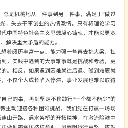
，总是机械地从一件事到另一件事，满足于“做过
时光，失去干事创业的热情激情。只有将理论学习
时代中国特色社会主义思想凝心铸魂，才能以更宽
力、解决重大矛盾的能力。
总想着阅历丰富一点、能力强一些再去挑大梁、扛
看到，实践中遇到的大事难事既是挑战和考验，更
就的。相反，如果遇到困难就往后退、碰到难题就
往，不仅个人成长陷入停滞，事业发展也难以取得
自己的事，再到坚定不移践行“一个都不能少”的
坚毅主动迎接各种困难挑战，我们党在打赢一场场
扬逢山开路、遇水架桥的开拓精神，在激流险滩中
真正做到霜雪压枝枝愈劲、风雨阻行行更坚，练就