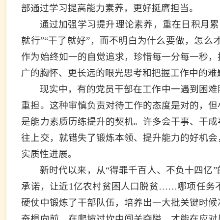
部通过学习提高能力素养，更好挺膺担当。
通过加强学习提升理论素养，重在日积月累
就行”“干了就好”，而不明白为什么要做，怎
作为始终如一的自觉追求，珍惜每一分每一秒，
广的胸怀、更长远的眼光思考和把握工作中的难
现实中，有的党员干部在工作中一遇到困难
重担。这种审慎负责对待工作的态度是对的，但
是能力素质历练提升的契机。许多会干事、干成
往上交，就错失了锻炼本领、提升能力的好机会
实质性进展。
新时代以来，从“得罪千百人、不负十四亿
承诺，让近1亿农村贫困人口脱贫……哪项任务
硬仗中锻炼了干部队伍，培养出一大批关键时候
奋楫向前，在爬坡过坎中闯关夺隘，才能在应对