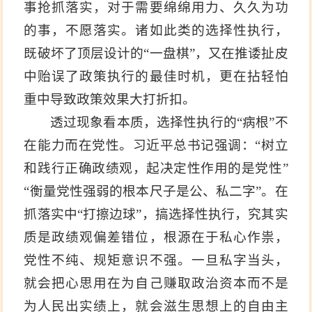
事抢抓落实，对于需要绵绵用力、久久为功
的事，不愿落实。诸如此类的选择性执行，
既破坏了顶层设计的“一盘棋”，又在推诿扯皮
中贻误了政策执行的最佳时机，更在拈轻怕
重中导致政策效果大打折扣。
透过现象看本质，选择性执行的“病根”不
在能力而在党性。习近平总书记强调：“树立
和践行正确政绩观，起决定性作用的是党性”
“衡量党性强弱的根本尺子是公、私二字”。在
抓落实中“打擦边球”，搞选择性执行，究其实
质是政绩观偏差错位，根源在于私心作祟，
党性不纯、规矩意识不强。一旦私字当头，
就会把心思用在为自己赚取政治资本而不是
为人民出实绩上，就会滋生思想上的自由主