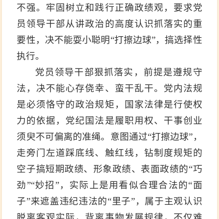
不强。牢固树立和践行正确政绩观，要求党
员领导干部从讲政治的高度认识抓落实的重
要性，决不能耍小聪明“打擦边球”，搞选择性
执行。
党员领导干部狠抓落实，前提是遵规守
法，决不能心存侥幸、蛮干乱干。党内法规
是必须恪守的政治规矩，国家法律是行使权
力的依据，党纪国法是履职用权、干事创业
须臾不可偏离的准绳。意图通过“打擦边球”，
走旁门左道踩底线、触红线，钻制度规矩的
空子搞短期政绩、形象政绩、表面政绩的“巧
劲”“妙招”，实际上是用看似合理合法的“面
子”来遮盖违纪违法的“里子”，属于主观认识
脱离客观实际，背离事物发展规律，不仅难