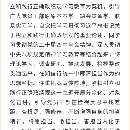
立和践行正确政绩观学习教育为契机，引导
广大党员干部原原本本学、融会贯通学、联
系实际学，自觉把学习贯彻习近平总书记关
于树立和践行正确政绩观的重要论述，同学
习贯彻党的二十届四中全会精神、深入贯彻
中央八项规定精神学习教育等结合起来，将
理论学习、调查研究、推动发展、检视整改
贯通起来，在知信行统一中廓清担当作为的
思想坐标。注重拓宽宣传阵地，紧扣树立和
践行正确政绩观这一主题开展分众化、对象
化宣讲，引导党员干部在检视反思中找差
距、查根源、强修养，不断增强自身的担当
精神，将愿担当、敢担当、善担当内化于