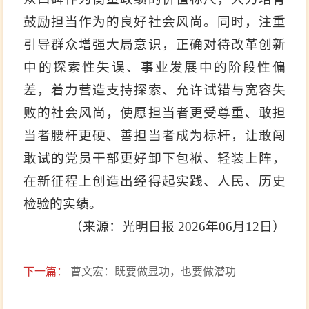
鼓励担当作为的良好社会风尚。同时，注重
引导群众增强大局意识，正确对待改革创新
中的探索性失误、事业发展中的阶段性偏
差，着力营造支持探索、允许试错与宽容失
败的社会风尚，使愿担当者更受尊重、敢担
当者腰杆更硬、善担当者成为标杆，让敢闯
敢试的党员干部更好卸下包袱、轻装上阵，
在新征程上创造出经得起实践、人民、历史
检验的实绩。
（来源：光明日报 2026年06月12日）
下一篇：
曹文宏：既要做显功，也要做潜功