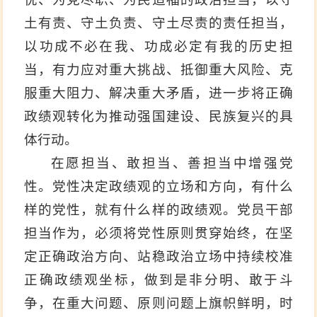
土有责、守土负责、守土尽责的责任担当，
以功成不必在我、功成必定有我的历史担
当，有力应对重大挑战、抵御重大风险、克
服重大阻力、解决重大矛盾，进一步将正确
政绩观转化为推动强国建设、民族复兴的具
体行动。
在愿担当、敢担当、善担当中增强党
性。党性决定政绩观的立场和方向，有什么
样的党性，就有什么样的政绩观。党员干部
担当作为，必须将党性原则贯穿始终，在坚
定正确政治方向、站稳政治立场中持续校准
正确政绩观坐标，做到是非分明、敢于斗
争，在重大问题、原则问题上旗帜鲜明，时