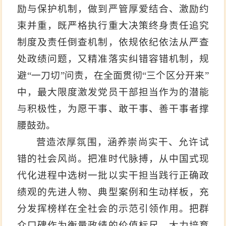
励与保护机制，做到严管厚爱结合、激励约
束并重，既严格执行重大决策终身责任追究
制度及责任倒查机制，依规依纪依法从严查
处政绩问题，又精准落实纠错容错机制，规
避“一刀切”问责，在全面贯彻“三个区分开来”
中，最大限度激发党员干部担当作为的潜能
与积极性，为愿干事、敢干事、善干事者撑
腰鼓劲。
营造浓厚氛围，涵养崇尚实干、允许试
错的社会风尚。把准时代脉搏，从中国式现
代化进程中选树一批以实干担当践行正确政
绩观的先进人物、典型案例和生动样板，充
分发挥榜样在全社会的示范引领作用。把群
众口碑作为衡量政绩的价值标尺，大力培育