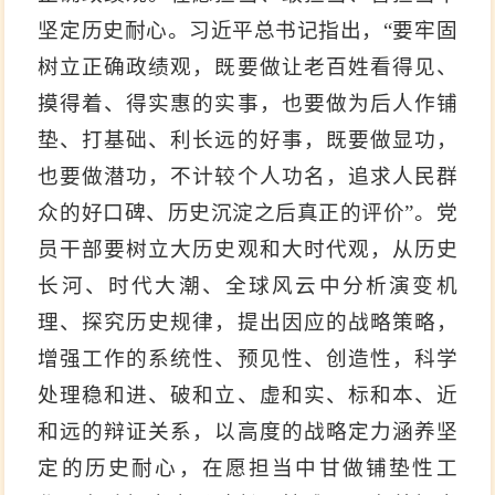
坚定历史耐心。习近平总书记指出，“要牢固
树立正确政绩观，既要做让老百姓看得见、
摸得着、得实惠的实事，也要做为后人作铺
垫、打基础、利长远的好事，既要做显功，
也要做潜功，不计较个人功名，追求人民群
众的好口碑、历史沉淀之后真正的评价”。党
员干部要树立大历史观和大时代观，从历史
长河、时代大潮、全球风云中分析演变机
理、探究历史规律，提出因应的战略策略，
增强工作的系统性、预见性、创造性，科学
处理稳和进、破和立、虚和实、标和本、近
和远的辩证关系，以高度的战略定力涵养坚
定的历史耐心，在愿担当中甘做铺垫性工