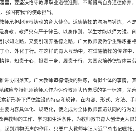
涯里，要坚决恪守教师职业道德准则，不断提高自身道德修养
、强国有我”的使命担当。
教师承担起培根铸魂的育人使命。道德情操的陶冶与锤炼，不
更是身教，教师只有严于律己、以身作则，学生才能以师为镜。
引求知之路，又要引涵养品德之路，广大教师要做学生锤炼品
于心、外化于行。在这样的育人互动中，在道德情操的传递中，
精神，知责于心，担责于身，履责于行，为国家培养德智体美
推进协同落实。广大教师道德情操的锤炼，看似个体的事情，
育系统应坚持把师德师风作为评价教师队伍素质的第一标准，完
探索新形势下师德建设的特点和规律，在内容、形式、方法、手
主要内容具体化、规范化，使之成为全体教师普遍认同的行为
改善教师的工作、学习和生活条件，为教师教书育人创造更为良
，起到润物无声的作用。只要广大教师牢记习近平总书记嘱托，