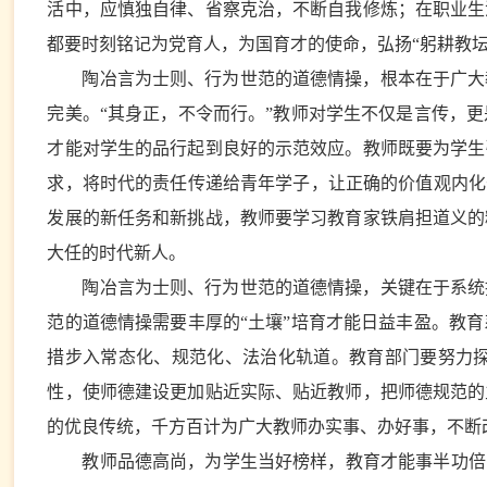
活中，应慎独自律、省察克治，不断自我修炼；在职业生
都要时刻铭记为党育人，为国育才的使命，弘扬“躬耕教坛
陶冶言为士则、行为世范的道德情操，根本在于广大
完美。“其身正，不令而行。”教师对学生不仅是言传，
才能对学生的品行起到良好的示范效应。教师既要为学生
求，将时代的责任传递给青年学子，让正确的价值观内化
发展的新任务和新挑战，教师要学习教育家铁肩担道义的
大任的时代新人。
陶冶言为士则、行为世范的道德情操，关键在于系统
范的道德情操需要丰厚的“土壤”培育才能日益丰盈。教
措步入常态化、规范化、法治化轨道。教育部门要努力
性，使师德建设更加贴近实际、贴近教师，把师德规范的
的优良传统，千方百计为广大教师办实事、办好事，不断
教师品德高尚，为学生当好榜样，教育才能事半功倍