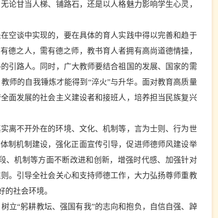
，无论甘当人梯、铺路石，还是以人格魅力影响学生心灵，
是在空谈中实现的，要在具体的育人实践中得以完善和趋于
育有德之人，需有德之师，教书育人者拥有高尚道德情操，
格的引路人。同时，广大教师要结合祖国的发展、国家的需
教师的自我锤炼才能得到“淬火”与升华。面对教育高质量
劳全面发展的社会主义建设者和接班人，培养担当民族复兴
其实离不开外在的环境、文化、机制等，言为士则、行为世
善体制机制建设，强化正面宣传引导，促进师德师风建设举
段、机制等方面不断改进和创新，增强时代感、加强针对
准则。引导全社会关心和支持师德工作，大力弘扬尊师重教
好的社会环境。
树立“躬耕教坛、强国有我”的志向和抱负，自信自强、踔