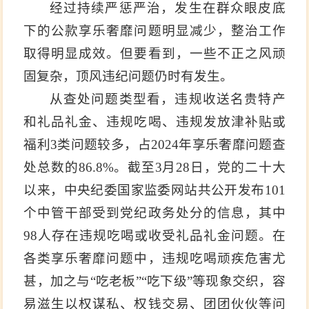
经过持续严惩严治，发生在群众眼皮底
下的公款享乐奢靡问题明显减少，整治工作
取得明显成效。但要看到，一些不正之风顽
固复杂，顶风违纪问题仍时有发生。
从查处问题类型看，违规收送名贵特产
和礼品礼金、违规吃喝、违规发放津补贴或
福利3类问题较多，占2024年享乐奢靡问题查
处总数的86.8%。截至3月28日，党的二十大
以来，中央纪委国家监委网站共公开发布101
个中管干部受到党纪政务处分的信息，其中
98人存在违规吃喝或收受礼品礼金问题。在
各类享乐奢靡问题中，违规吃喝顽疾危害尤
甚，加之与“吃老板”“吃下级”等现象交织，容
易滋生以权谋私、权钱交易、团团伙伙等问