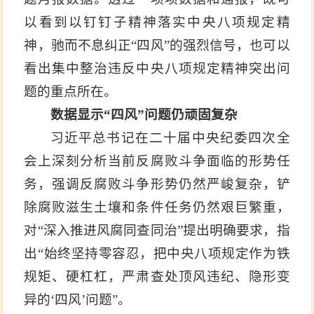
以看到以钉钉子精神落实中央八项规定精
神，驰而不息纠正“四风”的强烈信号，也可以
看出集中整治违反中央八项规定精神突出问
题的重点所在。
数据显示“四风”问题仍顽固复杂
习近平总书记在二十届中央纪委四次全
会上深刻分析当前反腐败斗争面临的形势任
务，强调反腐败斗争形势仍然严峻复杂，铲
除腐败滋生土壤和条件任务仍然艰巨繁重，
对“深入推进风腐同查同治”提出明确要求，指
出“始终坚持零容忍，把中央八项规定作为铁
规矩、硬杠杠，严肃查处顶风违纪、隐形变
异的‘四风’问题”。