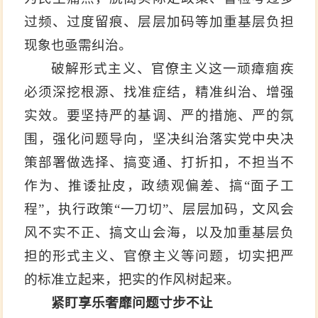
过频、过度留痕、层层加码等加重基层负担
现象也亟需纠治。
破解形式主义、官僚主义这一顽瘴痼疾
必须深挖根源、找准症结，精准纠治、增强
实效。要坚持严的基调、严的措施、严的氛
围，强化问题导向，坚决纠治落实党中央决
策部署做选择、搞变通、打折扣，不担当不
作为、推诿扯皮，政绩观偏差、搞“面子工
程”，执行政策“一刀切”、层层加码，文风会
风不实不正、搞文山会海，以及加重基层负
担的形式主义、官僚主义等问题，切实把严
的标准立起来，把实的作风树起来。
紧盯享乐奢靡问题寸步不让