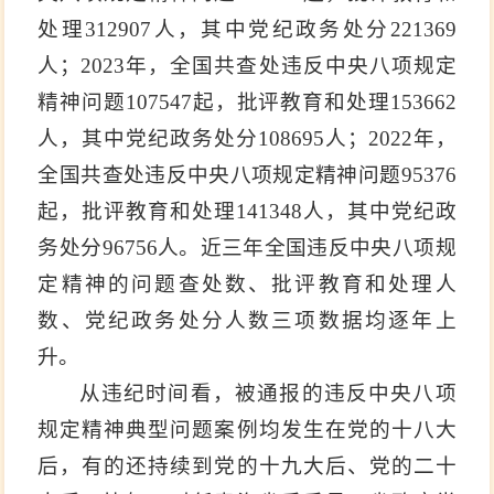
处理312907人，其中党纪政务处分221369
人；2023年，全国共查处违反中央八项规定
精神问题107547起，批评教育和处理153662
人，其中党纪政务处分108695人；2022年，
全国共查处违反中央八项规定精神问题95376
起，批评教育和处理141348人，其中党纪政
务处分96756人。近三年全国违反中央八项规
定精神的问题查处数、批评教育和处理人
数、党纪政务处分人数三项数据均逐年上
升。
从违纪时间看，被通报的违反中央八项
规定精神典型问题案例均发生在党的十八大
后，有的还持续到党的十九大后、党的二十