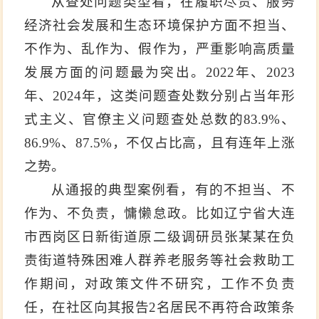
从查处问题类型看，在履职尽责、服务
经济社会发展和生态环境保护方面不担当、
不作为、乱作为、假作为，严重影响高质量
发展方面的问题最为突出。2022年、2023
年、2024年，这类问题查处数分别占当年形
式主义、官僚主义问题查处总数的83.9%、
86.9%、87.5%，不仅占比高，且有连年上涨
之势。
从通报的典型案例看，有的不担当、不
作为、不负责，慵懒怠政。比如辽宁省大连
市西岗区日新街道原二级调研员张某某在负
责街道特殊困难人群养老服务等社会救助工
作期间，对政策文件不研究，工作不负责
任，在社区向其报告2名居民不再符合政策条