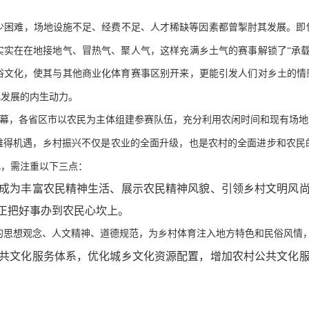
不少困难，场地设施不足、经费不足、人才稀缺等因素都曾掣肘其发展。即
实实在在地接地气、冒热气、聚人气，这样充满乡土气的赛事解锁了“承载
俗文化，使其与其他商业化体育赛事区别开来，更能引发人们对乡土的情
化发展的内生动力。
揭幕，各省区市以农民为主体组建参赛队伍，充分利用农闲时间和现有场
难得机遇，乡村振兴不仅是农业的全面升级，也是农村的全面进步和农民
此，需注重以下三点：
成为丰富农民精神生活、展示农民精神风貌、引领乡村文明风
正把好事办到农民心坎上。
的思想观念、人文精神、道德规范，为乡村体育注入地方特色和民俗风情，
共文化服务体系，优化城乡文化资源配置，增加农村公共文化