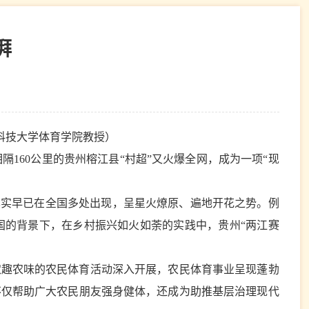
湃
科技大学体育学院教授）
隔160公里的贵州榕江县“村超”又火爆全网，成为一项“现
其实早已在全国多处出现，呈星火燎原、遍地开花之势。例
国的背景下，在乡村振兴如火如荼的实践中，贵州“两江赛
农趣农味的农民体育活动深入开展，农民体育事业呈现蓬勃
不仅帮助广大农民朋友强身健体，还成为助推基层治理现代