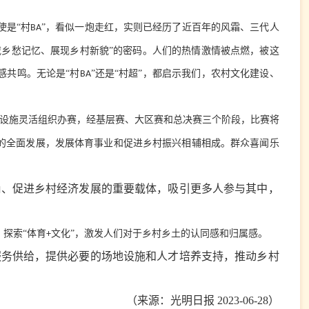
使是“村
”，看似一炮走红，实则已经历了近百年的风霜、三代人
BA
乡愁记忆、展现乡村新貌”的密码。人们的热情激情被点燃，被这
感共鸣。无论是“村
”还是“村超”，都启示我们，农村文化建设、
BA
地设施灵活组织办赛，经基层赛、大区赛和总决赛三个阶段，比赛将
的全面发展，发展体育事业和促进乡村振兴相辅相成。群众喜闻乐
尚、促进乡村经济发展的重要载体，吸引更多人参与其中，
探索“体育
文化”，激发人们对于乡村乡土的认同感和归属感。
+
服务供给，提供必要的场地设施和人才培养支持，推动乡村
（来源：光明日报 2023-06-28）