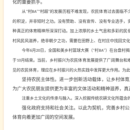
化的重要抓手。
从“村
”“村超”的发展历程不难发现，农民体育过去面临
BA
的积淀，并非短时之功。没有赞助、没有宣传、没有专业选手，
种真正的体育精神所深深打动。加上浓厚的乡土气息和多彩的民
村风民风滋养，绝非朝夕之功，需要在田野上、在村庄中找回文
今年
月
日，全国和美乡村篮球大赛（“村
”）在台盘村
6
20
BA
于
月结束。当前，乡村振兴为农民体育发展提供了广阔舞台和
10
见的农民体育，理应在乡村振兴的火热实践中发挥更大作用。为
坚持农民主体性。进一步创新活动载体，让乡村体育
为广大农民朋友提供更为丰富的文体活动和精神滋养，真
注重乡土文化的传承与融入。深入挖掘传统农耕文化所蕴含
强化政府支持和社会关注。以此为契机，完善乡村公
体育向着更加广阔的空间发展。