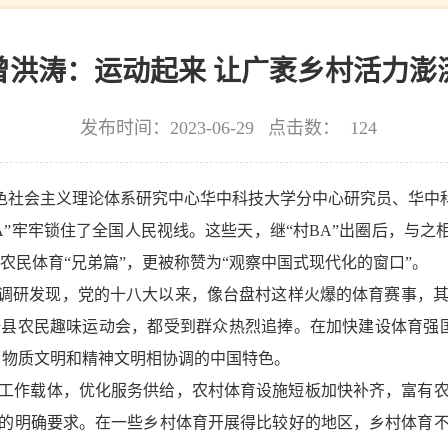
曾洪涛：运动起来 让广袤乡村活力澎
发布时间：2023-06-29
点击数：
124
色社会主义理论体系研究中心华中科技大学分中心研究员、华中
”牢牢锁住了全国人民视线。这些天，继“村BA”出圈后，与之相
农民体育“兄弟篇”，更被称赞为“观察中国式现代化的窗口”。
。调研发现，党的十八大以来，像台盘村这样火爆的体育赛事，
县农民趣味运动会，都受到群众热烈追捧。在加快建设体育强
了物质文明和精神文明相协调的中国特色。
工作载体，优化服务供给，农村体育设施短板加快补齐，富有
的明确要求。在一些乡村体育开展得比较好的地区，乡村体育