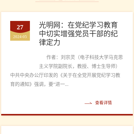
光明网：在党纪学习教育
27
中切实增强党员干部的纪
2024-05
律定力
作者：刘宗灵（电子科技大学马克思
主义学院副院长，教授、博士生导师）
中共中央办公厅印发的《关于在全党开展党纪学习教
育的通知》强调，要“进一...
查看详情